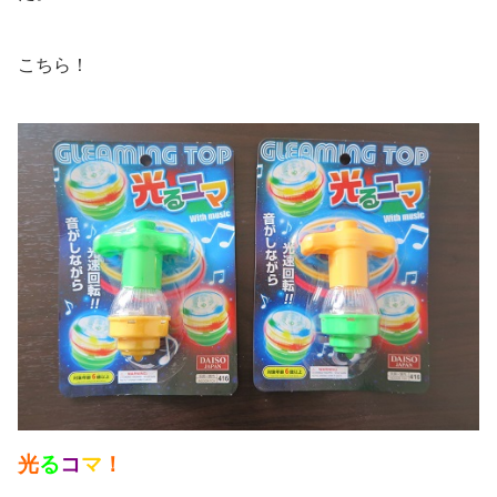
こちら！
光
る
コ
マ
！